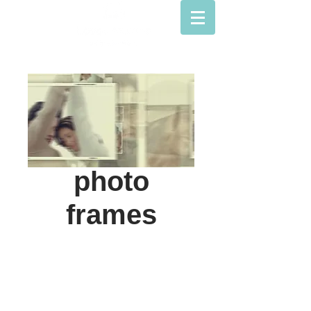
photo
frames
© Lovey movies
סרטים לאירועים
חנות מצגות הסבר