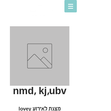
nmd, kj,ubv
מצגת לאירוע lovey