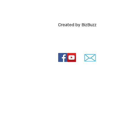
Created by BizBuzz
 רעיונות
© Lovey movies
ירועים
ירועים
חרדי
0544-841807
ה חרדית
שד' הרצל 88, ירושלים
 חרדים
חרדית
 תמונות עם שיר
הולדת 70
מתחלפות