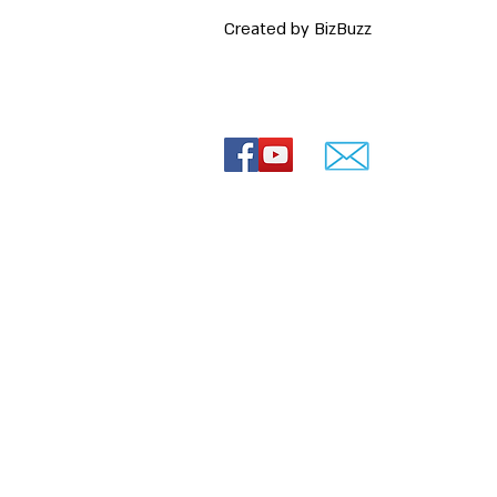
Created by BizBuzz
 רעיונות
© Lovey movies
ירועים
ירועים
חרדי
0544-841807
ה חרדית
שד' הרצל 88, ירושלים
 חרדים
חרדית
 תמונות עם שיר
הולדת 70
מתחלפות
ים
love