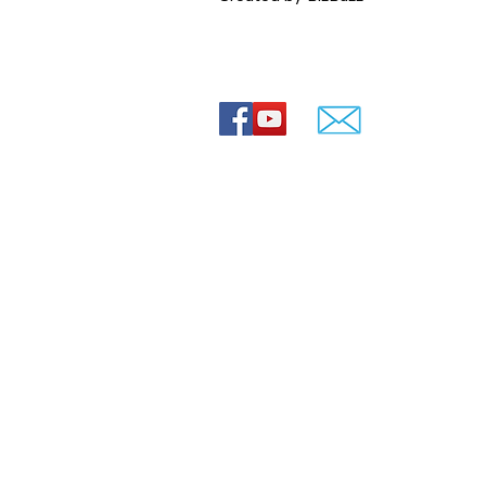
 רעיונות
© Lovey movies
ירועים
ירועים
חרדי
0544-841807
ה חרדית
שד' הרצל 88, ירושלים
 חרדים
חרדית
 תמונות עם שיר
הולדת 70
מתחלפות
ים
love
lo