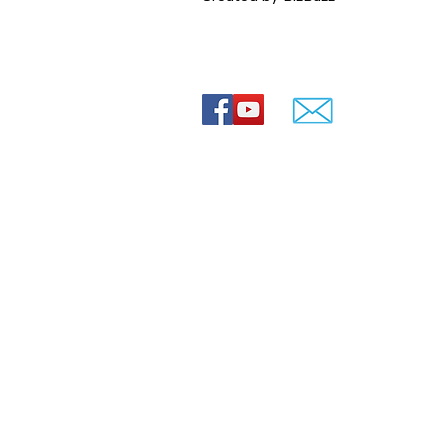
 רעיונות
© Lovey movies
ירועים
ירועים
חרדי
0544-841807
ה חרדית
שד' הרצל 88, ירושלים
 חרדים
חרדית
 תמונות עם שיר
הולדת 70
מתחלפות
ים
love
lo