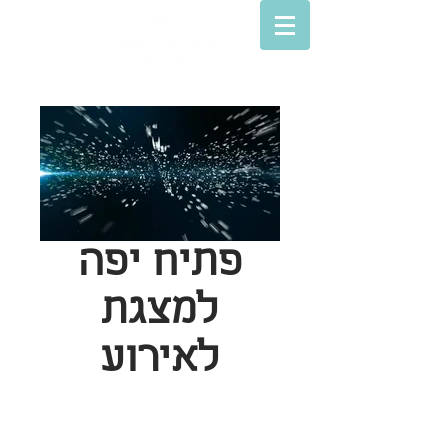
פתיח יפה
למצגת
לאירוע
© Lovey movies