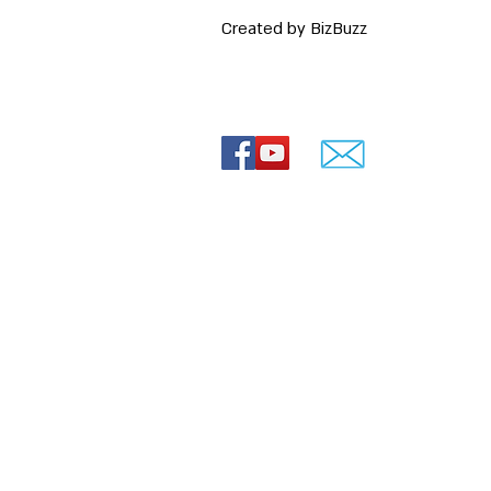
Created by BizBuzz
 רעיונות
© Lovey movies
ירועים
ירועים
חרדי
0544-841807
ה חרדית
שד' הרצל 88, ירושלים
 חרדים
חרדית
 תמונות עם שיר
הולדת 70
מתחלפות
ים
love