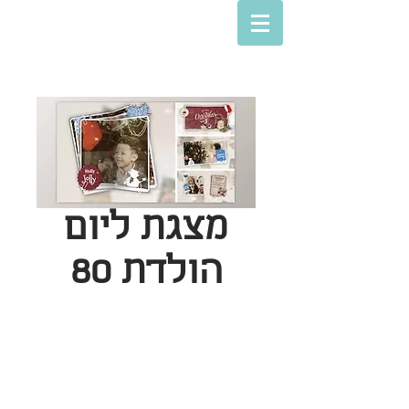
מצגת ליום
הולדת 80
© Lovey movies
סרטים לאירועים
חנות מצגות הסבר
סרט בת מצווה
חנות המצגות