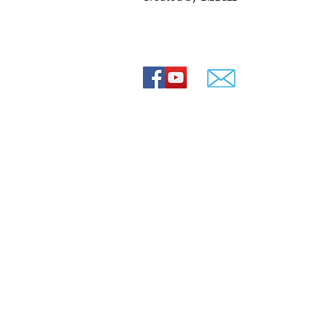
 רעיונות
© Lovey movies
ירועים
ירועים
חרדי
0544-841807
ה חרדית
שד' הרצל 88, ירושלים
 חרדים
חרדית
 תמונות עם שיר
הולדת 70
מתחלפות
ים
love
lo