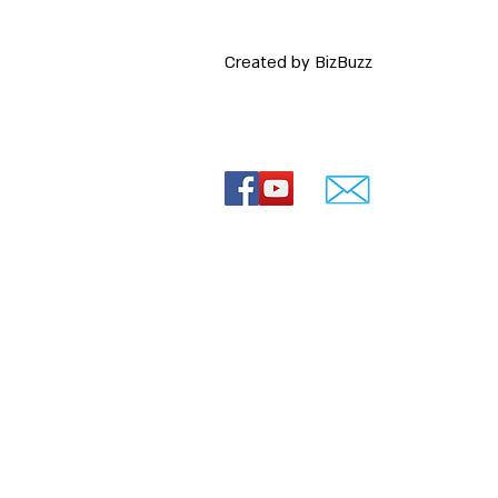
Created by BizBuzz
 רעיונות
© Lovey movies
ירועים
ירועים
חרדי
0544-841807
ה חרדית
שד' הרצל 88, ירושלים
 חרדים
חרדית
 תמונות עם שיר
הולדת 70
מתחלפות
ים