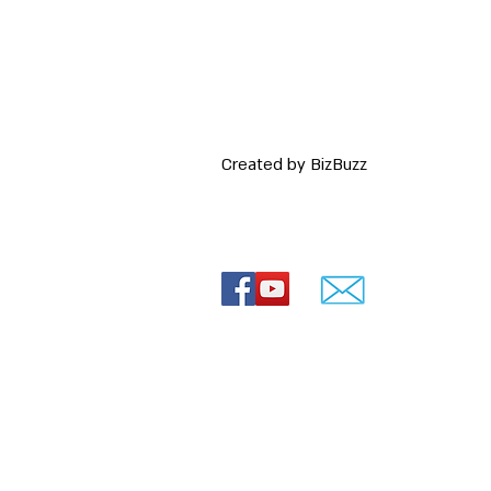
Created by BizBuzz
 רעיונות
© Lovey movies
ירועים
ירועים
חרדי
0544-841807
ה חרדית
שד' הרצל 88, ירושלים
 חרדים
חרדית
 תמונות עם שיר
הולדת 70