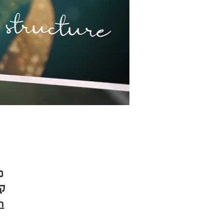
מ
קל
ה