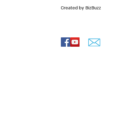
Created by BizBuzz
 רעיונות
© Lovey movies
ירועים
ירועים
חרדי
0544-841807
ה חרדית
שד' הרצל 88, ירושלים
 חרדים
חרדית
 תמונות עם שיר
הולדת 70
מתחלפות
ים
love