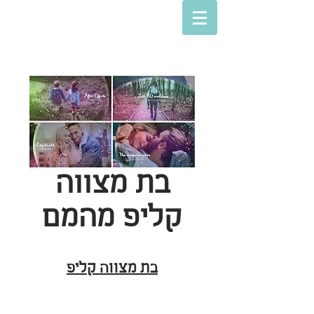
בת מצווה
קליפ מהמם
בת מצווה קליפ
© Lovey movies