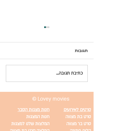
תגובות
בלונים ליום הולדת:
כתיבת תגובה...
פיננסית. שיעור של 20 שנה
רעיונות, עיצובים וטיפים
להפיכת החגיגה לבלתי
נשכחת
© Lovey movies
סרטים לאירועים
חנות מצגות הסבר
סרט בת מצווה
חנות המצגות
סרט בר מצווה
המלצות שלנו למצגות
קליפ חתונה
המלצה סרט בת מצווה