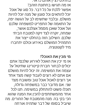
בהחלט לציין אותם כראוי.
אז מה תגישו בחתונת הזהב?
אפשר ללכת על כל דבר. כל סוג של אוכל 
יוכל להתאים וכל סגנון של מנה יוכל להיות 
מושלם. ובלבד שתשימו לב על הגשה יפה, 
על התאמה של התפריט למשפחה שלכם 
ועל אוכל שאכן מסמל אצלכם אושר, 
שמחה, יוקרה לצד זיקה למטבח הביתי 
שלכם. השילוב הזה בהחלט ייצור את 
התמהיל המושלם באירוע וכולם יתחברו 
מיד לקונוטציה.
מי מכין את האוכל?
אז מי יכין את האוכל לאירוע שלכם? אתם 
יכולים לבחור חברת קייטרינג שתיטול על 
עצמה את המשימה. זה יכול להיות מושלם 
אם אתם לא רוצים לעבוד קשה מצד אחד 
אך רוצים לאכול אוכל טוב ומשובח מצד 
שני. אם מדובר כבר במשפחה גדולה, 
תוכלו פשוט להתחלק במשימה. תנו לכל 
אחד מהמשתתפים להכין את המנה שהוא 
הכי בקי בה. מנה מהמטבח של ההורים. מה 
שיוביל בסופו של דבר שתהיה אורחה 