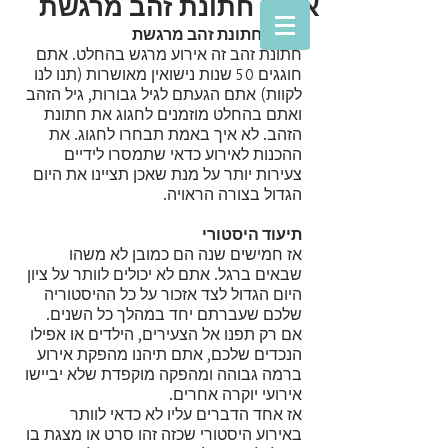
ארגון חתונת זהב מרגשת
ארגון חתונת זהב מרגשת
חתונת זהב זה אירוע מרגש בהחלט. אתם 
חוגגים 50 שנות נישואין מאושרות (תנו לנו 
לקוות) אתם הגעתם לגיל גבורות, גיל הזהב 
ואתם בהחלט מוזמנים לחגוג את חתונת 
הזהב. לא איך באמת תבחרו לחגוג. את 
ההכנות לאירוע כדאי שתמסרו לידיים 
צעירות יותר על מנת שאכן תציינו את היום 
הגדול בצורה הראויה.
תיעוד היסטורי
אז חמישים שנה הם כמובן לא משהו 
שבאים ברגל. אתם לא יכולים לוותר על ציון 
היום הגדול לצד אזכור על כל ההיסטוריה 
שלכם שעברתם יחד במהלך כל השנים.
אם רק תפנו אל הצעירים, הילדים או אפילו 
הנכדים שלכם, אתם תיהנו מהפקת אירוע 
ברמה גבוהה ומהפקה מוקפדת שלא יביישו 
אירועי יוקרה אחרים.
אז אחד הדברים עליו לא כדאי לוותר 
באירוע היסטורי שכזה זהו סרט או מצגת בו 