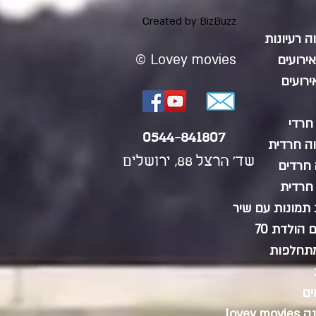
ויזואלי
Created by BizBuzz
 רעיונות
© Lovey movies
ירועים
ירועים
חרדי
0544-841807
ה חרדית
שד' הרצל 88, ירושלים
 חרדים
חרדית
 תמונות עם שיר
הולדת 70
מתחלפות
ים
love