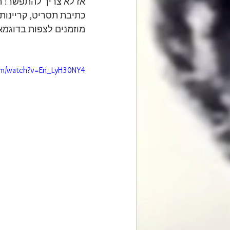
אז לא צריך להתפשר! ה
כתיבת תסריט, קריינות
מוזמנים לצפות בדוגמא
om/watch?v=En_LyH30NY4