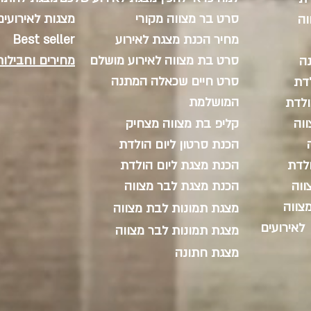
סרט בר מצווה מקורי
מצגות לאירועים vey movies
וה
מחיר הכנת מצגת לאירוע
Best seller
סרט בת מצווה לאירוע מושלם
מחירים וחבילות
ה
סרט חיים שכאלה המתנה
לדת
המושלמת
ולדת
ווה
קליפ בת מצווה מצחיק
הכנת סרטון ליום הולדת
ולדת
הכנת מצגת ליום הולדת
ווה
הכנת מצגת לבר מצווה
צווה
מצגת תמונות לבת מצווה
לאירועים
מצגת תמונות לבר מצווה
מצגת חתונה