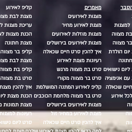
החגיגה לבלתי נשכחת
בתוכן 
הסבר
מאמרים
קליפ לאירוע
מצגות לאירועים
מצגת לבת מצווה
 למצגות
מצגת לאירוע מחיר
עריכת מצגות לא
ת מצווה
מצגות מוזלות לאירועים
הכנת מצגות לא
ר מצווה
מצגות לאירועים בירושלים
מצגת חתונה
יום הולדת
איך להכין סרט חיים שכאלה
קליפ בר מצווה 
תונה
רעיונות מצגת לאירוע
מצגת לבת מצוו
יום נישואים
סרט בת מצווה מרגש
קליפ בת מצווה
עם אנימציה
סרט בר מצווה מקורי​
סרט בת מצווה 
יים שכאלה
קליפ לאירוע המתנה המושלמת
איך להכין מצגת
כל אירוע
סרט בר מצווה מלחמת הכוכבים
הכנת מצגת ליום 
ה
מצגות לאירועים בירושלים
מצגת תמונות 
וה
מצגת לאירוע במחיר זול
רעיונות למצגות
איך להכין סרט חיים שכאלה
סרט ליום נישוא
וה
למה כדאי להכין מצגת לאירוע שלכם
מצגת לחתונה y movies
דת