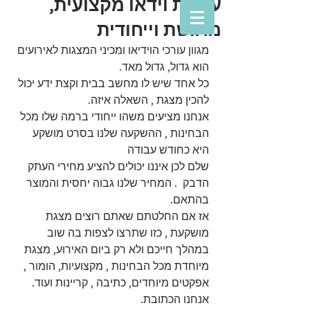
עריכת וידאו מקצועית,
מרגשת וייחודית
מגוון עורכי הוידיאו ומכיני המצגות לאירועים 
הוא גדול, גדול מאד.
כל אחד שיש לו מחשב בבית וקצת ידע יכול 
להכין מצגת , השאלה איזה.
אנחנו מציעים משהו ייחודי ברמה שלו מכל 
הבחינות , ההשקעה שלנו בסרט מושקע 
היא כחודש עבודה 
שלם לכן איננו יכולים להציע מחירי העתק 
הדבק  . המחיר שלנו גבוה יחסית והמוצר 
בהתאם.
אז אם החלטתם שאתם רוצים מצגת 
מושקעת , כזו שתרצו לצפות בה שוב 
במהלך חייכם ולא רק ביום האירוע, מצגת 
מיוחדת מכל הבחינות , מקצועיות, הומור , 
אפקטים מיוחדים, כתיבה , קריינות ועוד. 
אנחנו הכתובת.