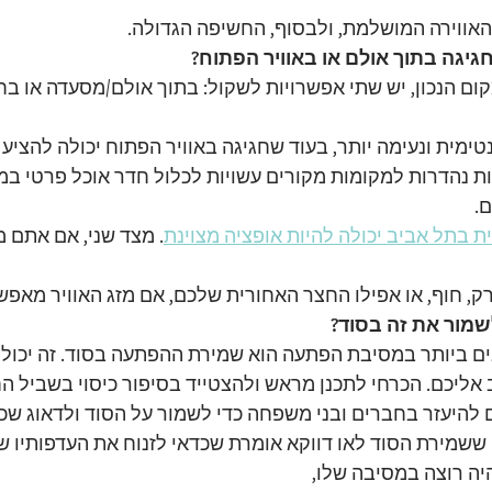
אווירה המושלמת, ולבסוף, החשיפה הגדולה.
גיגה בתוך אולם או באוויר הפתוח?
ם הנכון, יש שתי אפשרויות לשקול: בתוך אולם/מסעדה או בחו
נטימית ונעימה יותר, בעוד שחגיגה באוויר הפתוח יכולה להציע 
ות נהדרות למקומות מקורים עשויות לכלול חדר אוכל פרטי במ
ם.
 בתל אביב יכולה להיות אופציה מצוינת
. מצד שני, אם אתם מ
ק, חוף, או אפילו החצר האחורית שלכם, אם מזג האוויר מאפש
שמור את זה בסוד?
 ביותר במסיבת הפתעה הוא שמירת ההפתעה בסוד. זה יכול ל
אליכם. הכרחי לתכנן מראש ולהצטייד בסיפור כיסוי בשביל הח
להיעזר בחברים ובני משפחה כדי לשמור על הסוד ולדאוג שכול
 ששמירת הסוד לאו דווקא אומרת שכדאי לזנוח את העדפותיו של 
יה רוצה במסיבה שלו,