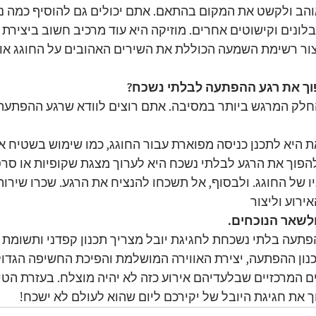
הב ולקשט את המקום בהתאם. אתם יכולים גם להוסיף כמה נגי
בלונים וקישוטים אחרים. מוזיקה היא עוד מרכיב חשוב ביצירת א
צור רשימת השמעה הכוללת את השירים האהובים על החוגג או 
הפוך את רגע ההפתעה לבלתי נשכח?
לק המרגש ביותר במסיבה. אתם רוצים לוודא שרגע ההפתעה 
 היא לתכנן כניסה מפוארת עבור החוגג, כמו שימוש בשטיח אד
נוספת להפוך את הרגע לבלתי נשכח היא לערוך מצגת שקופיות או סרטו
יו של החוגג. ולבסוף, אל תשכחו להנציח את הרגע. שכרו שירות
ירוע וליצור
ולשאר הנוכחים.
הפתעה בלתי נשכחת לחגיגת יובל מצריך תכנון קפדני ותשומת 
כנון ההפתעה, יצירת האווירה המושלמת והפיכת החשיפה הגדול
 המרכזיים שבלעדיהם אירוע כזה לא יהיה מוצלח. בעזרת הטיפ