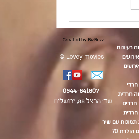
ב רגשי להשקעה
פיננסית. שיעור של 20 שנה
ויזואלי
Created by BizBuzz
 רעיונות
© Lovey movies
ירועים
ירועים
חרדי
0544-841807
ה חרדית
שד' הרצל 88, ירושלים
 חרדים
חרדית
 תמונות עם שיר
הולדת 70