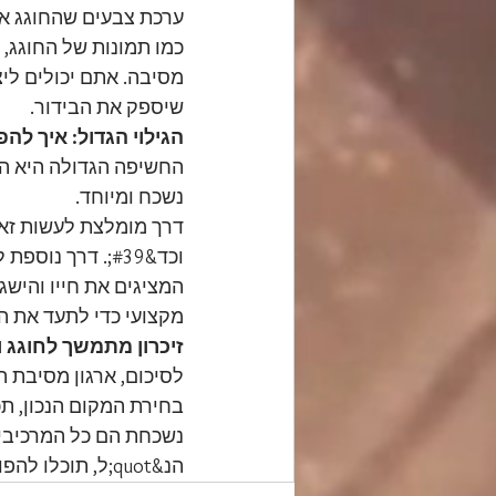
ערכת צבעים שהחוגג או
כמו תמונות של החוגג, 
מסיבה. אתם יכולים לי
שיספק את הבידור.
הגילוי הגדול: איך ל
החשיפה הגדולה היא הח
נשכח ומיוחד.
דרך מומלצת לעשות זאת
וכד&#39;. דרך 
המציגים את חייו והישג
מקצועי כדי לתעד את הא
זיכרון מתמשך לחוגג 
לסיכום, ארגון מסיבת 
בחירת המקום הנכון, ת
נשכחת הם כל המרכיבים
הנ&quot;ל, תוכלו להפוך את חגיגת היובל של יקירכם ליום שהוא לעולם לא ישכח!