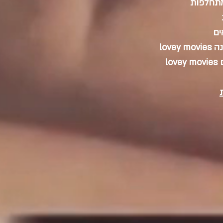
מתחלפות
ים
love
lo